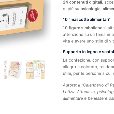
24 contenuti digitali,
acces
di più su
psicologia, alime
10 “mascotte alimentari”
10 figure simboliche
si al
attenzione su un tema impo
vita e avere uno stile di vi
Supporto in legno e scato
La confezione, con support
allegro e colorato, rendon
utile, per le persone a cui
Autore: il “Calendario di P
Letizia Attanasio, psicolo
alimentare e benessere ps