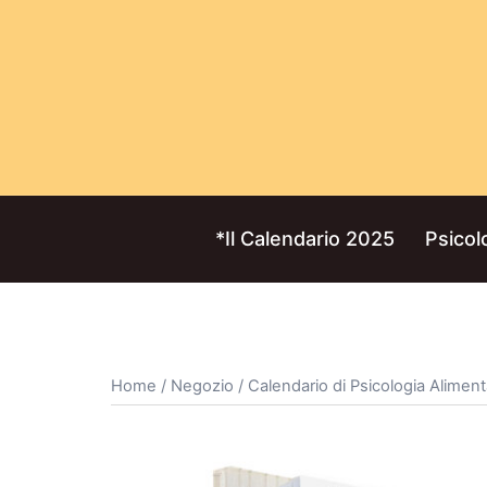
Vai
al
contenuto
*Il Calendario 2025
Psicol
Home
/
Negozio
/ Calendario di Psicologia Alime