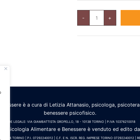
Calendario
di
-
+
Psicologia
Alimentare
e
Benessere
2025
–
con
supporto
quantità
o
Benessere è a cura di Letizia Attanasio, psicologa, psicoter
benessere psicofisico.
SEDE LEGALE: VIA GIAMBATTISTA GROPELLO, 18 - 10138 TORINO | P.IVA 10376210018
 di Psicologia Alimentare e Benessere è venduto ed edito d
10144 TORINO | P.I. 07292240012 | C.F. E N. ISCR. REG. IMPRESE TORINO 07292240012 | RE