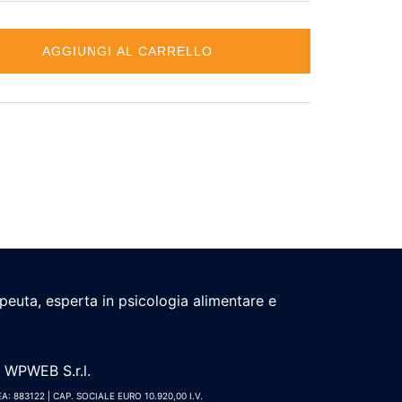
AGGIUNGI AL CARRELLO
apeuta, esperta in psicologia alimentare e
a WPWEB S.r.l.
A: 883122 | CAP. SOCIALE EURO 10.920,00 I.V.