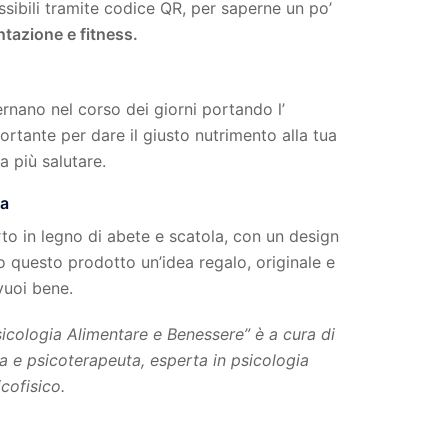
sibili tramite codice QR, per saperne un po’
ntazione e fitness.
ternano nel corso dei giorni portando l’
rtante per dare il giusto nutrimento alla tua
ta più salutare.
la
o in legno di abete e scatola, con un design
o questo prodotto un’idea regalo, originale e
 vuoi bene.
sicologia Alimentare e Benessere” è a cura di
ga e psicoterapeuta, esperta in psicologia
icofisico.